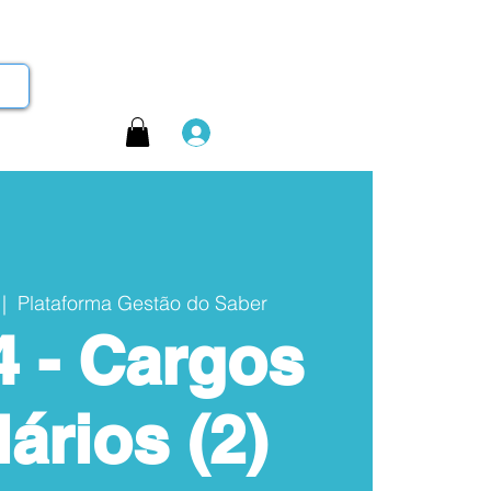
Login
 |  
Plataforma Gestão do Saber
4 - Cargos
lários (2)