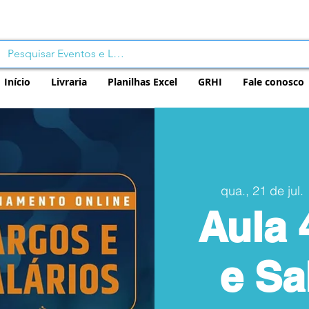
Início
Livraria
Planilhas Excel
GRHI
Fale conosco
qua., 21 de jul.
 
Aula 
e Sa