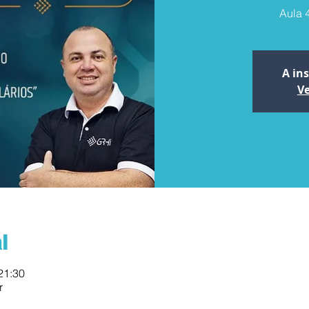
Aula 
A in
Ve
l
 21:30
r