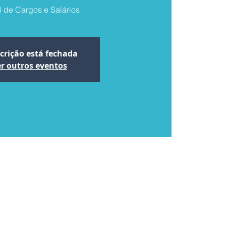
4 de Cargos e Salários
scrição está fechada
r outros eventos