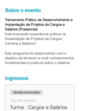
Sobre o evento
Treinamento Prático de Desenvolvimento e
Implantação de Projetos de Cargos e
Salários (Presencial)
Está buscando experiência prática na
Implantação de Projetos de Cargos,
Carreira e Salários?
Este programa foi desenvolvido com o
objetivo de fornecer a você conhecimentos
fundamentais e práticos sobre o sistema
de Cargos e Salários. Ao longo deste
treinamento, você irá adquirir as
habilidades necessárias para entender,
Ingressos
implementar e gerir de forma assertiva o
sistema de remuneração e estrutura de
carreira dentro da sua organização. Nosso
Vendas encerradas
treinamento abrange todas as etapas
essenciais do processo de Cargos e
Tipo de ingresso
Salários, desde a análise e descrição de
Turma : Cargos e Salários
cargos até a gestão da estrutura salarial.