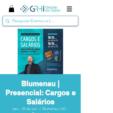
Blumenau |
Presencial: Cargos e
Salários
sex., 18 de out.
  |  
Blumenau | SC -