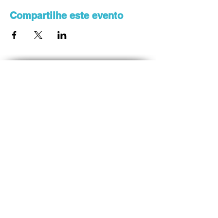
Compartilhe este evento
Saiba primeiro sobre a
programação dos eventos
Enviar
Podemos ajudar?
GRHI Gestão do Saber
WhatsApp
(41) 99165-6048