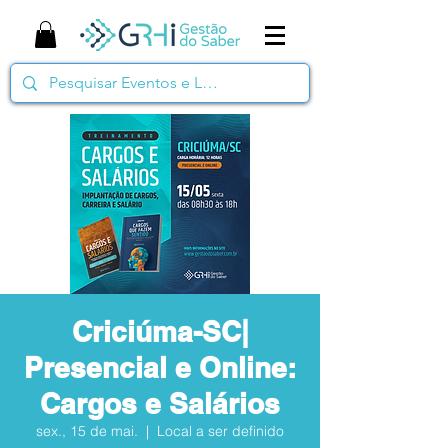
Criciúma-SC|
Presencial e Online:
Cargos e Salários
sex., 15 de mai.
  |  
Local a ser definido