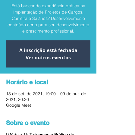
Está buscando experiência prática na
Implantação de Projetos de Cargos,
Carreira e Salários? Desenvolvemos o
conteúdo certo para seu desenvolvimento
e crescimento profissional.
A inscrição está fechada
Ver outros eventos
Horário e local
13 de set. de 2021, 19:00 – 09 de out. de
2021, 20:30
Google Meet
Sobre o evento
[Módulo 1]:
 Treinamento Prático de 