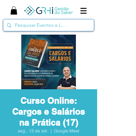
Curso Online:
Cargos e Salários
na Prática (17)
seg., 13 de set.
  |  
Google Meet