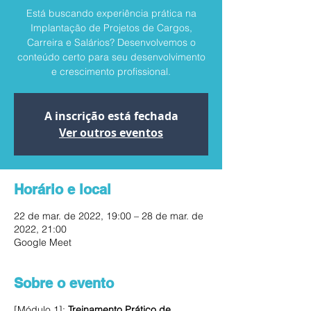
Está buscando experiência prática na
Implantação de Projetos de Cargos,
Carreira e Salários? Desenvolvemos o
conteúdo certo para seu desenvolvimento
e crescimento profissional.
A inscrição está fechada
Ver outros eventos
Horário e local
22 de mar. de 2022, 19:00 – 28 de mar. de
2022, 21:00
Google Meet
Sobre o evento
[Módulo 1]:
Treinamento Prático de