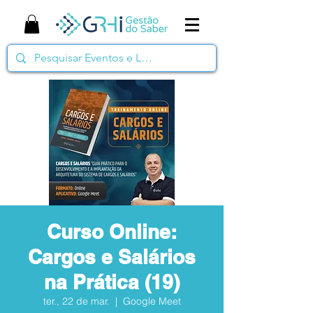
Curso Online:
Cargos e Salários
na Prática (19)
ter., 22 de mar.
  |  
Google Meet