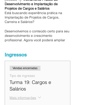
Desenvolvimento e Implantação de
Projetos de Cargos e Salários
Está buscando experiência prática na
Implantação de Projetos de Cargos,
Carreira e Salários?
Desenvolvemos o conteúdo certo para seu
desenvolvimento e crescimento
profissional. Agora você poderá ampliar
seu conhecimento, experiência em
participar do
TREINAMENTO PRÁTICO DE
CARGOS E SALÁRIOS
, 100% prático e
Ingressos
online. O treinamento terá diversos
recursos de aprendizagem com aulas ao
vivo, vídeos aulas com autoestudo em
Vendas encerradas
plataforma online, grupos de estudos,
cases, análises de casos, palestras
Tipo de ingresso
jurídicas, dinâmicas, planilhas e exercícios
Turma 19: Cargos e
diversos impulsionando sua aprendizagem
Salários
em um ambiente interativo em seu
desenvolvimento e autodesenvolvimento
Mais informações
profissional especializado.