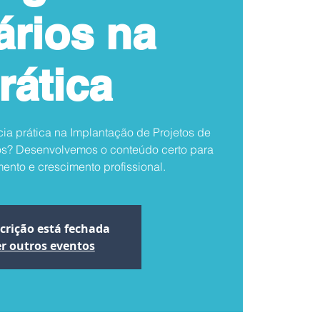
ários na
rática
ia prática na Implantação de Projetos de
ios? Desenvolvemos o conteúdo certo para
ento e crescimento profissional.
scrição está fechada
r outros eventos