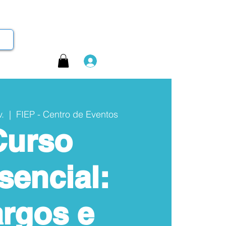
Login
.
  |  
FIEP - Centro de Eventos
Curso
sencial:
rgos e