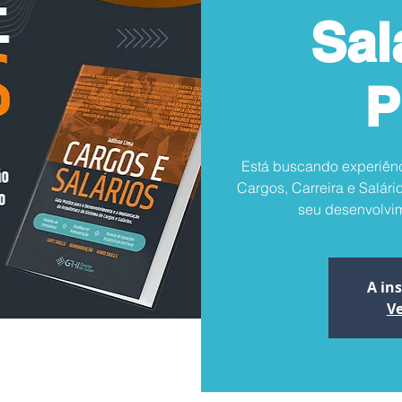
Sal
P
Está buscando experiênc
Cargos, Carreira e Salár
seu desenvolvim
A in
Ve