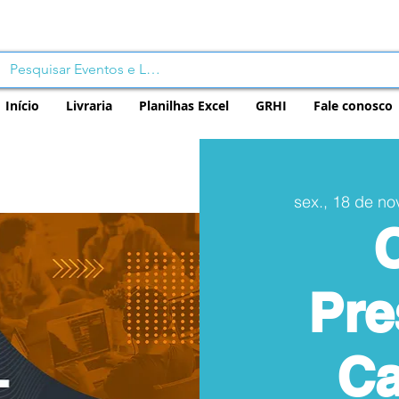
Início
Livraria
Planilhas Excel
GRHI
Fale conosco
sex., 18 de nov
Pre
Ca