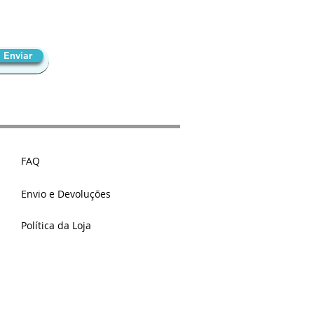
 estatísticas, efetuar
 enquadramento. Serão
Enviar
lariais. Serão utilizados
FAQ
os e Salários utilizando
Envio e Devoluções
Política da Loja