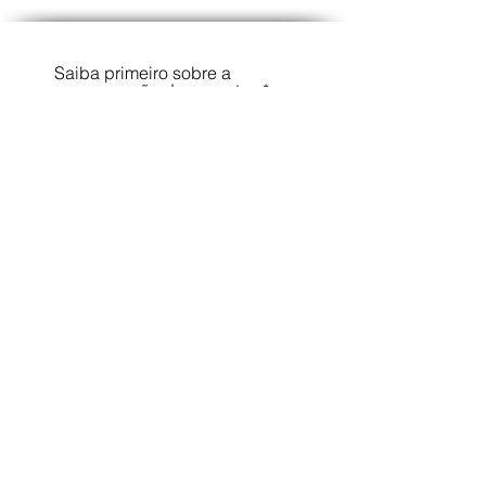
Saiba primeiro sobre a
programação dos eventos
Enviar
Podemos ajudar?
GRHI Gestão do Saber
WhatsApp
(41) 99165-6048
contato@gestaodosaber.com
Ver tudo
Acessórios