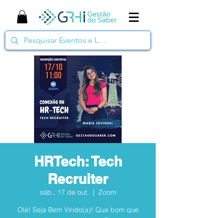
HRTech: Tech
Recruiter
sáb., 17 de out.
  |  
Zoom
Olá! Seja Bem Vindo(a)! Que bom que