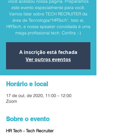
você acessou nossa página. Preparamos
este evento especialmente para você.
Vamos falar sobre TECH RECRUITER da
área de Tecnologia/“HRTech”. Isso aí,
HRTech, e nossa speaker convidada é uma
mega profissional tech. Confira :-)
A inscrição está fechada
Ver outros eventos
Horário e local
17 de out. de 2020, 11:00 – 12:00
Zoom
Sobre o evento
HR Tech - Tech Recruiter