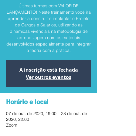
Últimas turmas com VALOR DE
LANÇAMENTO! Neste treinamento você irá
aprender a construir e implantar o Projeto
de Cargos e Salários, utilizando as
dinâmicas vivenciais na metodologia de
aprendizagem com os materiais
desenvolvidos especialmente para integrar
a teoria com a prática.
A inscrição está fechada
Ver outros eventos
Horário e local
07 de out. de 2020, 19:00 – 28 de out. de
2020, 22:00
Zoom