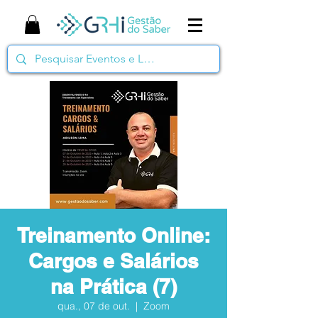
Treinamento Online:
Cargos e Salários
na Prática (7)
qua., 07 de out.
  |  
Zoom