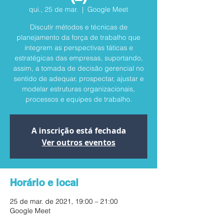
qui., 25 de mar.
  |  
Google Meet
Discutir métodos e técnicas de
planejamento da força de trabalho que
integrem as perspectivas táticas e
estratégicas das empresas, suportando,
assim, a tomada de decisão gerencial no
sentido de adequar, prospectar, ajustar e
modelar estruturas organizacionais,
processos e equipes de trabalho.
A inscrição está fechada
Ver outros eventos
Horário e local
25 de mar. de 2021, 19:00 – 21:00
Google Meet