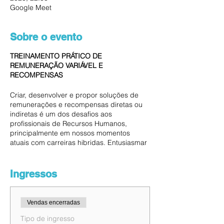
Google Meet
Sobre o evento
TREINAMENTO PRÁTICO DE
REMUNERAÇÃO VARIÁVEL E
RECOMPENSAS
Criar, desenvolver e propor soluções de
remunerações e recompensas diretas ou
indiretas é um dos desafios aos
profissionais de Recursos Humanos,
principalmente em nossos momentos
atuais com carreiras hibridas. Entusiasmar
e engajar os colaboradores nas metas e
objetivos diante deste novo cenário requer
novos conhecimentos, novas experiências.
Ingressos
Neste Treinamento você irá aprender a
propor e construir programas de
remuneração direta e indireta através da
Vendas encerradas
remuneração variável e recompensas, com
apoio e a experiência do instrutor
Tipo de ingresso