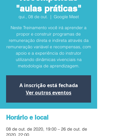
"aulas práticas"
qui., 08 de out.
  |  
Google Meet
Neste Treinamento você irá aprender a
propor e construir programas de
remuneração direta e indireta através da
remuneração variável e recompensas, com
apoio e a experiência do instrutor
utilizando dinâmicas vivenciais na
metodologia de aprendizagem.
A inscrição está fechada
Ver outros eventos
Horário e local
08 de out. de 2020, 19:00 – 26 de out. de
2020, 22:00