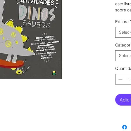
este liv
sobre os
dinossau
Editora
milhões 
Seleci
Categor
Seleci
Quantid
Adici