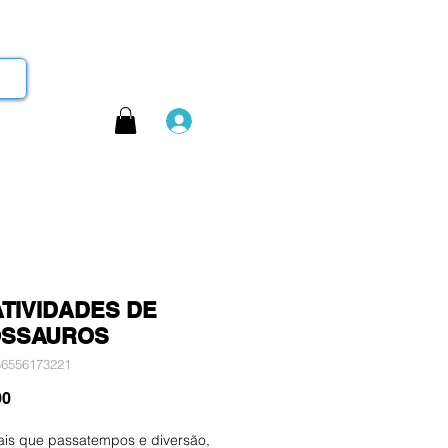
Login
ATIVIDADES DE
OSSAUROS
86556173221
Preço
90
ais que passatempos e diversão,