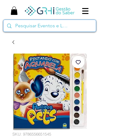
SKU: 9786556651545