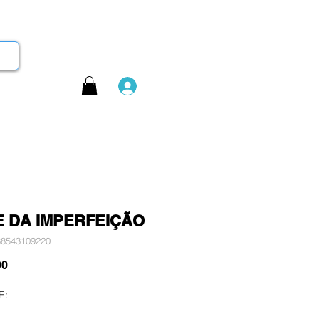
Login
E DA IMPERFEIÇÃO
88543109220
Preço
90
E: