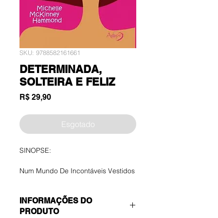
SKU: 9788582161661
DETERMINADA,
SOLTEIRA E FELIZ
Preço
R$ 29,90
Esgotado
SINOPSE:
Num Mundo De Incontáveis Vestidos
De Dama De Honra E Interrogatórios
Semanais Da Tia Dorca, Você Ainda
INFORMAÇÕES DO
Está Lutando Para Encontrar Os
PRODUTO
Prazeres De Ser Solteira? É Hora De