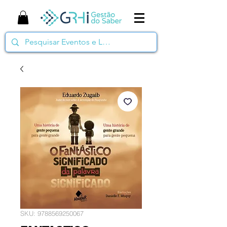
SKU: 9788569250067