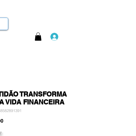
Login
TIDÃO TRANSFORMA
A VIDA FINANCEIRA
88582891391
Preço
00
E: