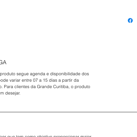
você apr
diariame
promove
Permita-
certo d
motivo 
breve, s
Leia me
GA
 produto segue agenda e disponibilidade dos
de variar entre 07 a 15 dias a partir da
 Para clientes da Grande Curitiba, o produto
im desejar.
er que tem como objetivo proporcionar maior