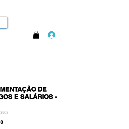
Login
IMENTAÇÃO DE
OS E SALÁRIOS -
93908
Preço
90