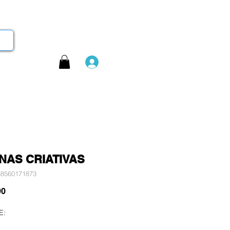
Login
NAS CRIATIVAS
88560171873
Preço
90
E: