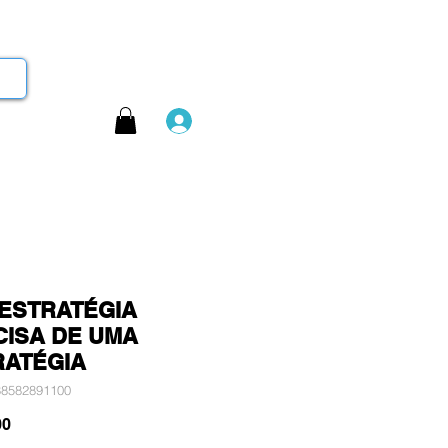
Login
 ESTRATÉGIA
CISA DE UMA
RATÉGIA
88582891100
Preço
00