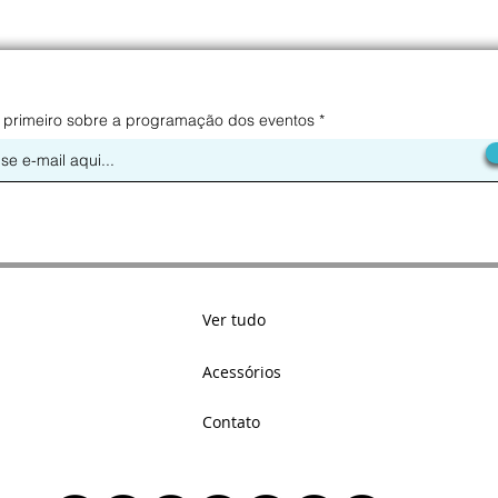
livro re
oferece
tornasse
qual a 
o seu ca
 primeiro sobre a programação dos eventos
Ver tudo
Acessórios
Contato