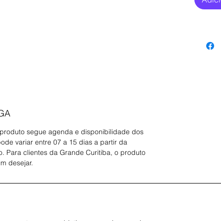
Neste li
Janmeja
Group a
comprov
abordag
companh
Eles com
avaliar
negócios
ele é e 
lo -, um
GA
estratég
Eles mo
 produto segue agenda e disponibilidade dos
estratég
de variar entre 07 a 15 dias a partir da
cinco ca
 Para clientes da Grande Curitiba, o produto
rápido, 
im desejar.
simples
dos grau
e adver
A expli
delas fo