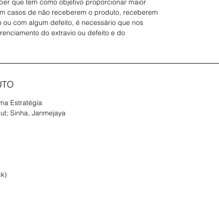
er que tem como objetivo proporcionar maior
ajudará 
Em casos de não receberem o produto, receberem
estraté
 ou com algum defeito, é necessário que nos
ambient
erenciamento do extravio ou defeito e do
colocá-l
divergên
Ao lidar
mais ur
respond
UTO
O que s
ciclo an
Uma Estratégia
Quando 
nut; Sinha, Janmejaya
mesa a 
De que 
simulta
diferen
distintas
Ao form
ck)
estratég
negócio
podemos
entre el
Até o p