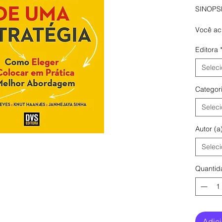
SINOPS
Você ac
vencedo
Editora
Os exec
bombard
Seleci
vendas" 
a fim d
Categor
Todavia
contrad
Seleci
almejar 
um ocean
Autor (a
vencer 
vantage
Seleci
Em um a
constan
Quantid
para o d
incerto 
important
abordag
estratég
Adici