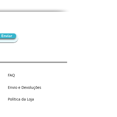
uniu tudo isso num só lugar e
u uma ferramenta prática que
 possível para o leitor identificar
melhor abordagem estratégica para
so - e ainda aplicá-la.
Enviar
FAQ
Envio e Devoluções
Política da Loja